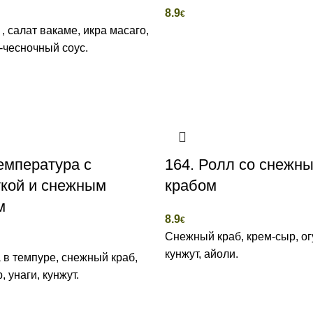
8.9
€
 , салат вакаме, икра масаго,
-чесночный соус.
емпература с
164. Ролл со снежн
ткой и снежным
крабом
м
8.9
€
Снежный краб, крем-сыр, ог
кунжут, айоли.
 в темпуре, снежный краб,
, унаги, кунжут.