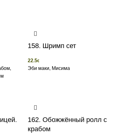
158. Шримп сет
22.5
€
абом,
Эби маки, Мисима
ом
рицей.
162. Обожжённый ролл с
крабом