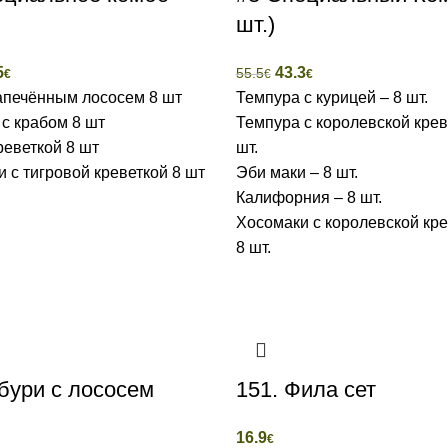
шт.)
5
43.3
55.5
€
€
€
апечённым лососем 8 шт
Темпура с курицей – 8 шт.
с крабом 8 шт
Темпура с королевской крев
реветкой 8 шт
шт.
 с тигровой креветкой 8 шт
Эби маки – 8 шт.
Калифорния – 8 шт.
Хосомаки с королевской кре
8 шт.
бури с лососем
151. Фила сет
16.9
€