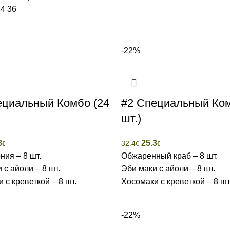
24
36
-22%
ециальный Комбо (24
#2 Специальный Ком
шт.)
8
25.3
32.4
€
€
€
ия – 8 шт.
Обжаренный краб – 8 шт.
 с айоли – 8 шт.
Эби маки с айоли – 8 шт.
 с креветкой – 8 шт.
Хосомаки с креветкой – 8 шт
-22%