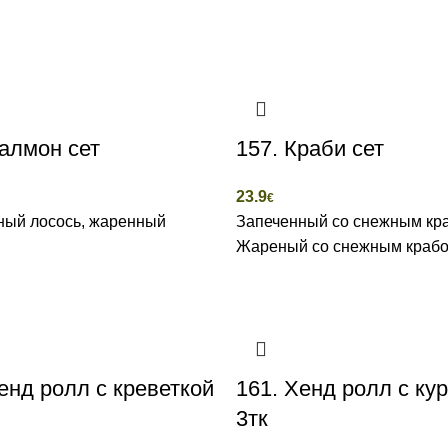
алмон сет
157. Краби сет
23.9
€
ный лосось, жаренный
Запеченный со снежным кр
Жареный со снежным краб
енд ролл с креветкой
161. Хенд ролл с ку
3тк