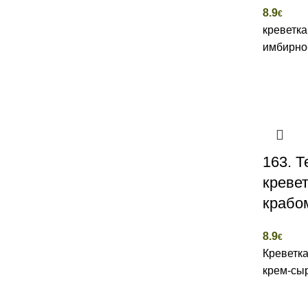
8.9
€
креветка
имбирно
163. Т
креве
крабо
8.9
€
Креветка
крем-сыр