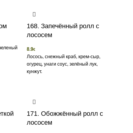
ром
168. Запечённый ролл с
лососем
 зеленый
8.9
€
Лосось, снежный краб, крем-сыр,
огурец, унаги соус, зелёный лук,
кунжут.
еткой
171. Обожжённый ролл с
лососем