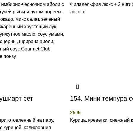
 имбирно-чесночном айоли с
Филадельфия люкс + 2 нигир
тучей рыбы и луком пореем,
лосося
вокадо, микс салат, зеленый
, жаренный хрустящий лук,
кунжутное масло, соус умами,
юцерны, шрирача аиоли,
ый соус Gourmet Club,
е понзу
ушиарт сет
154. Мини темпура с
25.9
€
приготовленный на пару,
Курица, креветки, снежный 
с курицей, калифорния