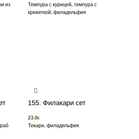
и из
Темпура с курицей, темпура с
креветкой, филадельфия
ет
155. Филакари сет
23.0
€
краб
Текари, филадельфия