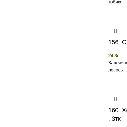
тобико
156. С
24.3
€
Запечен
лосось
160. Х
. 3тк