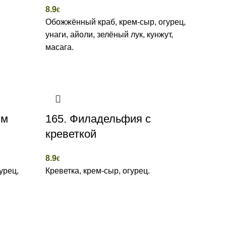
8.9
€
Обожжённый краб, крем-сыр, огурец,
унаги, айоли, зелёный лук, кунжут,
масага.
ым
165. Филадельфия с
креветкой
8.9
€
урец,
Креветка, крем-сыр, огурец.