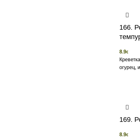
166. Р
темпу
8.9
€
Креветка
огурец, 
169. Р
8.9
€