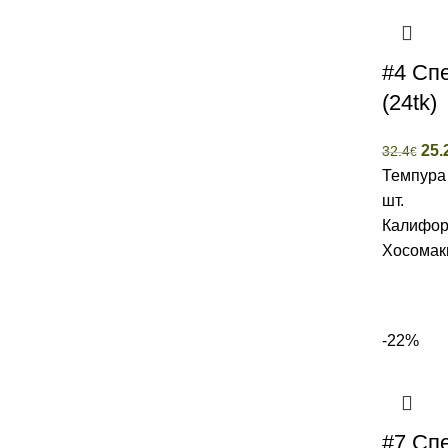
#4 Сп
(24tk)
25.
32.4
€
Темпура 
шт.
Калифорн
Хосомаки
-22%
#7 Сп