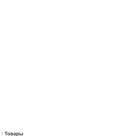
АВНАЯ
ЗАКУСКИ
РОЛЛЫ
КОМПЛЕКТЫ
ДОБАВКИ
НИГИ
КИ
НИГИРИ
РОЛЛЫ
СКИДКИ
СПЕЦИАЛЬНОЕ КО
Товары