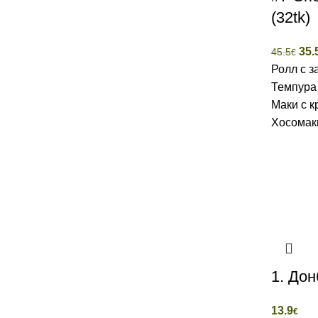
(32tk)
35.
45.5
€
Ролл с з
Темпура 
Маки с к
Хосомаки
1. Дон
13.9
€