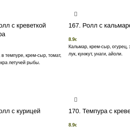
олл с креветкой
167. Ролл с кальма
ра
8.9
€
Кальмар, крем-сыр, огурец,
лук, кунжут, унаги, айоли.
 в темпуре, крем-сыр, томат,
икра летучей рыбы.
олл с курицей
170. Темпура с крев
8.9
€