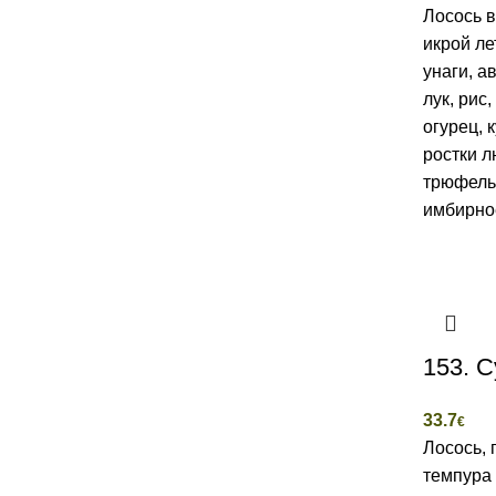
Лосось в
икрой ле
унаги, а
лук, рис
огурец, 
ростки л
трюфельн
имбирно
153. С
33.7
€
Лосось, 
темпура 