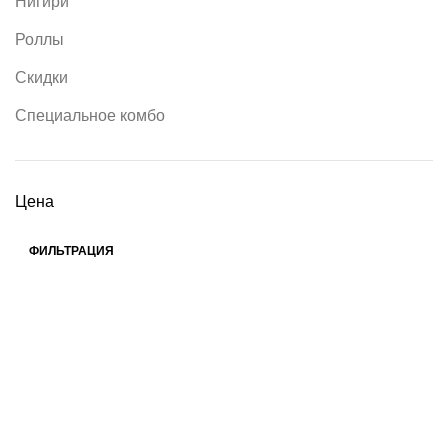
Нигири
Роллы
Скидки
Специальное комбо
Цена
ФИЛЬТРАЦИЯ
Erika 14 (Arsenal Keskus)
Таллинн, Эстония
Харьюмаа
+372 5322 6060
info@sushiart.ee
Каждый день: 11 - 21