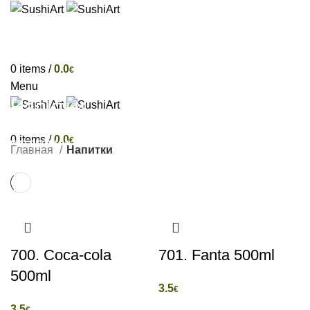
ГЛАВНАЯ
ЗАКУСКИ
РОЛЛЫ
КОМПЛЕКТЫ
ДОБАВКИ
НИГИРИ
НАПИТКИ
🔥 СПЕЦИАЛЬНОЕ КОМБО
ДОСТАВКА
EE
0
items
/
0.0
€
Menu
Напитки
EE
0
items
/
0.0
€
КАТЕГОРИИ
Главная
Напитки
T
700. Coca-cola
701. Fanta 500ml
500ml
3.5
€
3.5