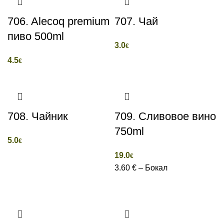
706. Alecoq premium
707. Чай
пиво 500ml
3.0
€
4.5
€
708. Чайник
709. Сливовое вино
750ml
5.0
€
19.0
€
3.60 € – Бокал