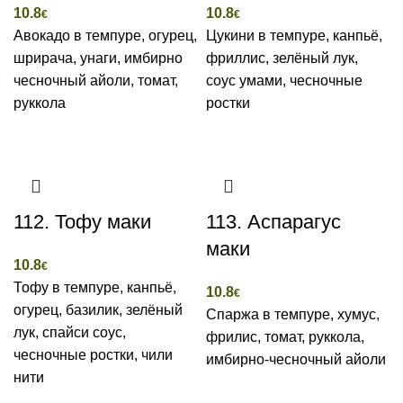
10.8
10.8
€
€
Авокадо в темпуре, огурец,
Цукини в темпуре, канпьё,
шрирача, унаги, имбирно
фриллис, зелёный лук,
чесночный айоли, томат,
соус умами, чесночные
руккола
ростки
112. Тофу маки
113. Аспарaгус
маки
10.8
€
Тофу в темпуре, канпьё,
10.8
€
огурец, базилик, зелёный
Спаржа в темпуре, хумус,
лук, спайси соус,
фрилис, томат, руккола,
чесночные ростки, чили
имбирно-чесночный айоли
нити