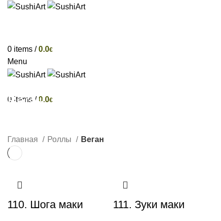
ГЛАВНАЯ
ЗАКУСКИ
РОЛЛЫ
КОМПЛЕКТЫ
ДОБАВКИ
НИГИРИ
НАПИТКИ
🔥 СПЕЦИАЛЬНОЕ КОМБО
ДОСТАВКА
EE
0
items
/
0.0
€
Menu
EE
Веган
0
items
/
0.0
€
T
КАТЕГОРИИ
Главная
Роллы
Веган
110. Шога маки
111. Зуки маки