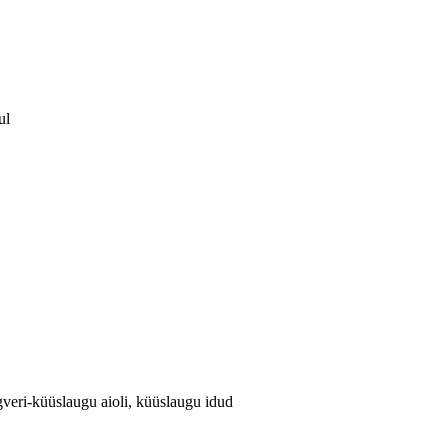
ul
ngveri-küüslaugu aioli, küüslaugu idud