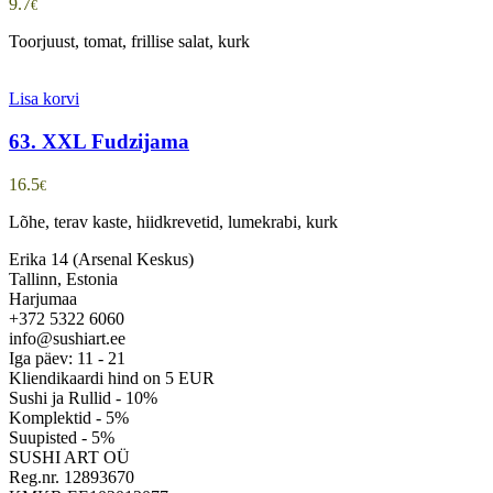
9.7
€
Toorjuust, tomat, frillise salat, kurk
Lisa korvi
63. XXL Fudzijama
16.5
€
Lõhe, terav kaste, hiidkrevetid, lumekrabi, kurk
Erika 14 (Arsenal Keskus)
Tallinn, Estonia
Harjumaa
+372 5322 6060
info@sushiart.ee
Iga päev: 11 - 21
Kliendikaardi hind on 5 EUR
Sushi ja Rullid - 10%
Komplektid - 5%
Suupisted - 5%
SUSHI ART OÜ
Reg.nr. 12893670