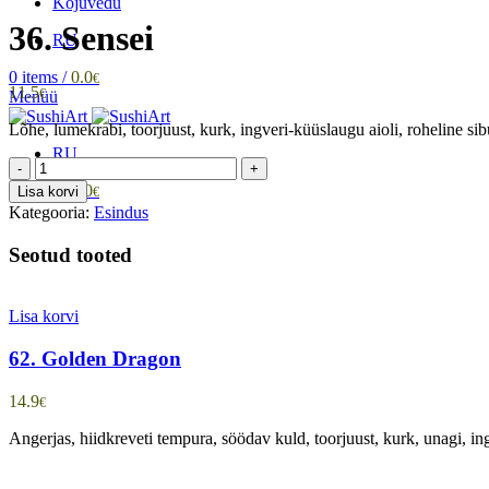
Kojuvedu
36. Sensei
RU
0
items
/
0.0
€
11.5
€
Menüü
Lõhe, lumekrabi, toorjuust, kurk, ingveri-küüslaugu aioli, roheline sib
RU
36.
Sensei
0
items
/
0.0
Lisa korvi
€
kogus
Kategooria:
Esindus
Seotud tooted
Lisa korvi
62. Golden Dragon
14.9
€
Angerjas, hiidkreveti tempura, söödav kuld, toorjuust, kurk, unagi, i