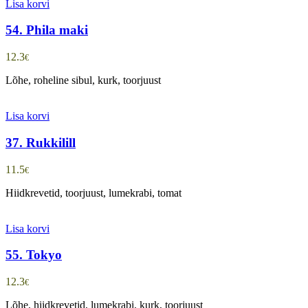
Lisa korvi
54. Phila maki
12.3
€
Lõhe, roheline sibul, kurk, toorjuust
Lisa korvi
37. Rukkilill
11.5
€
Hiidkrevetid, toorjuust, lumekrabi, tomat
Lisa korvi
55. Tokyo
12.3
€
Lõhe, hiidkrevetid, lumekrabi, kurk, toorjuust