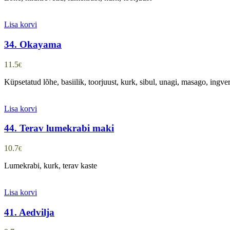
Lisa korvi
34. Okayama
11.5
€
Küpsetatud lõhe, basiilik, toorjuust, kurk, sibul, unagi, masago, ingve
Lisa korvi
44. Terav lumekrabi maki
10.7
€
Lumekrabi, kurk, terav kaste
Lisa korvi
41. Aedvilja