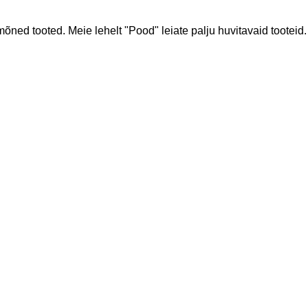
ned tooted. Meie lehelt "Pood" leiate palju huvitavaid tooteid.
2 6060
Kliendikaardi hind on 5 EUR
hiart.ee
Sushi ja Rullid - 10%
 11 - 21
Komplektid - 5%
Suupisted - 5%