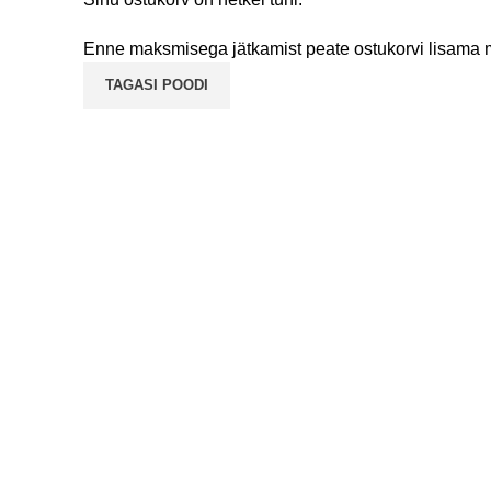
Enne maksmisega jätkamist peate ostukorvi lisama mõ
TAGASI POODI
Erika 14 (Arsenal Keskus)
+372 532
Tallinn, Estonia
info@sus
Harjumaa
Iga päev:
© 2011 - 2025 Sushiart by
Veebi Agency
Kasutamise Poliitika
Kasutustingimused