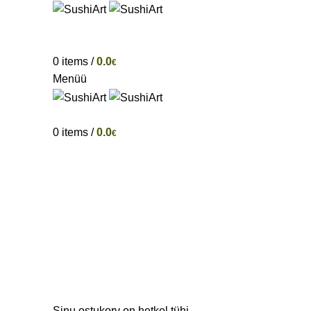
0
items
/
0.0
€
Menüü
0
items
/
0.0
€
Ostukorv
Kassasse
TELLIMUS TÄIDETUD
Sinu ostukorv on hetkel tühi.