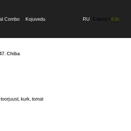
ial Combo
Kojuvedu
RU
0
items
/
0.0
€
47. Chiba
toorjuust, kurk, tomat