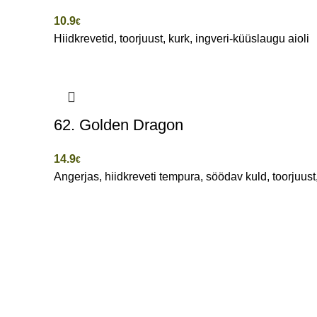
10.9
€
Hiidkrevetid, toorjuust, kurk, ingveri-küüslaugu aioli
62. Golden Dragon
14.9
€
Angerjas, hiidkreveti tempura, söödav kuld, toorjuust
Erika 14 (Arsenal Keskus)
+372 532
Tallinn, Estonia
info@sus
Harjumaa
Iga päev:
© 2011 - 2025 Sushiart by
Veebi Agency
Kasutamise Poliitika
Kasutustingimused