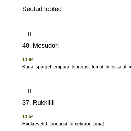
Seotud tooted
48. Mesudori
11.8
€
Kana, spargel tempura, toorjuust, tomat, frillis salat,
37. Rukkilill
11.5
€
Hiidkrevetid, toorjuust, lumekrabi, tomat