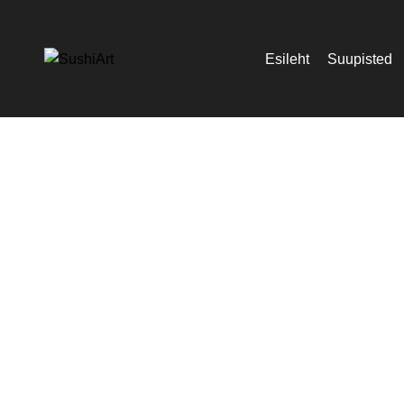
Esileht
Suupisted
Click to enlarge