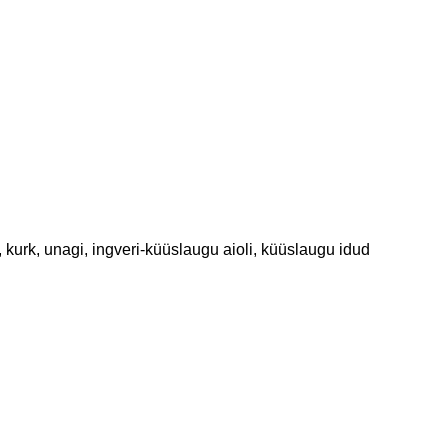
, kurk, unagi, ingveri-küüslaugu aioli, küüslaugu idud
2 6060
Kliendikaardi hind on 5 EUR
hiart.ee
Sushi ja Rullid - 10%
 11 - 21
Komplektid - 5%
Suupisted - 5%