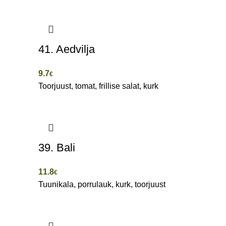
41. Aedvilja
9.7
€
Toorjuust, tomat, frillise salat, kurk
39. Bali
11.8
€
Tuunikala, porrulauk, kurk, toorjuust