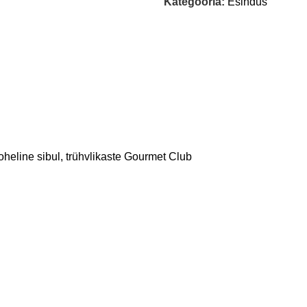
Kategooria:
Esindus
 roheline sibul, trühvlikaste Gourmet Club