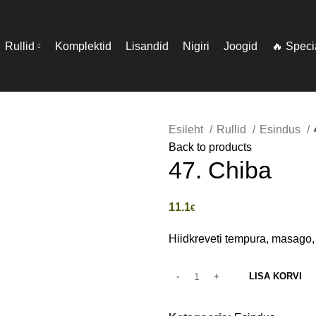
Rullid
Komplektid
Lisandid
Nigiri
Joogid
🔥 Spec
Esileht
Rullid
Esindus
Back to products
47. Chiba
11.1
€
Hiidkreveti tempura, masago, 
LISA KORVI