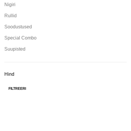
Nigiri
Rullid
Soodustused
Special Combo
Suupisted
Hind
FILTREERI
Erika 14 (Arsenal Keskus)
Tallinn, Estonia
Harjumaa
+372 5322 6060