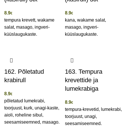
8.9
8.9
€
€
tempura krevett, wakame
kana, wakame salat,
salat, masago, ingveri-
masago, ingveri-
küüslaugukaste.
küüslaugukaste.
162. Põletatud
163. Tempura
krabirull
krevettide ja
lumekrabiga
8.9
€
põletatud lumekrabi,
8.9
€
toorjuust, kurk, unagi-kaste,
tempura-krevetid, lumekrabi,
aioli, roheline sibul,
toorjuust, unagi,
seesamiseemned, masago.
seesamiseemned.