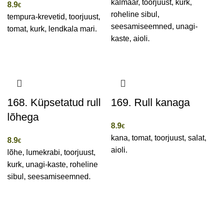
kalmaar, toorjuust, kurk,
8.9
€
roheline sibul,
tempura-krevetid, toorjuust,
seesamiseemned, unagi-
tomat, kurk, lendkala mari.
kaste, aioli.
168. Küpsetatud rull
169. Rull kanaga
lõhega
8.9
€
kana, tomat, toorjuust, salat,
8.9
€
aioli.
lõhe, lumekrabi, toorjuust,
kurk, unagi-kaste, roheline
sibul, seesamiseemned.