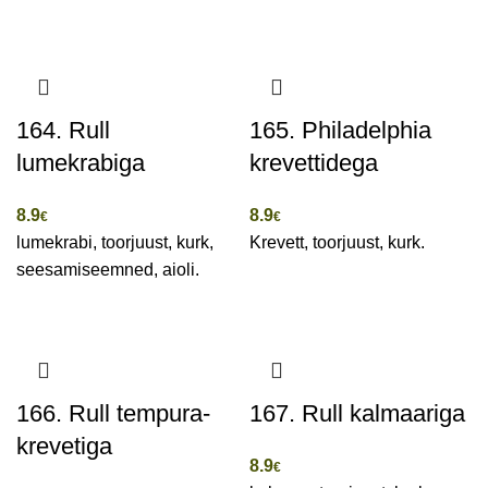
164. Rull
165. Philadelphia
lumekrabiga
krevettidega
8.9
8.9
€
€
lumekrabi, toorjuust, kurk,
Krevett, toorjuust, kurk.
seesamiseemned, aioli.
166. Rull tempura-
167. Rull kalmaariga
krevetiga
8.9
€