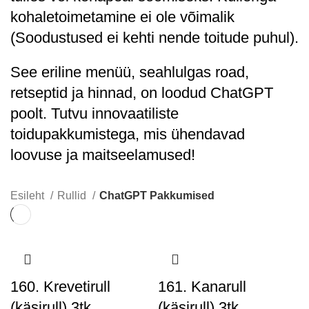
kohaletoimetamine ei ole võimalik
(Soodustused ei kehti nende toitude puhul).
See eriline menüü, seahlulgas road,
retseptid ja hinnad, on loodud ChatGPT
poolt. Tutvu innovaatiliste
toidupakkumistega, mis ühendavad
loovuse ja maitseelamused!
Esileht
Rullid
ChatGPT Pakkumised
160. Krevetirull
161. Kanarull
(käsirull) 3tk
(käsirull) 3tk