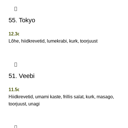
55. Tokyo
12.3
€
Lõhe, hiidkrevetid, lumekrabi, kurk, toorjuust
51. Veebi
11.5
€
Hiidkrevetid, umami kaste, frillis salat, kurk, masago,
toorjuust, unagi