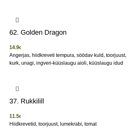
62. Golden Dragon
14.9
€
Angerjas, hiidkreveti tempura, söödav kuld, toorjuust,
kurk, unagi, ingveri-küüslaugu aioli, küüslaugu idud
37. Rukkilill
11.5
€
Hiidkrevetid, toorjuust, lumekrabi, tomat