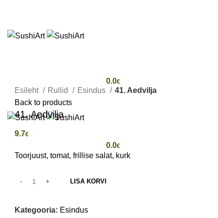
ESILEHT
SUUPISTED
RULLID
KOMPLEKTID
LISANDID
NIGIRI
JOOGID
🔥 SPECIAL COMBO
KOJUVEDU
RU
Click to enlarge
/
0.0
€
Esileht
Rullid
Esindus
41. Aedvilja
Menüü
Back to products
41. Aedvilja
d
RU
9.7
€
/
0.0
€
Toorjuust, tomat, frillise salat, kurk
LISA KORVI
Kategooria:
Esindus