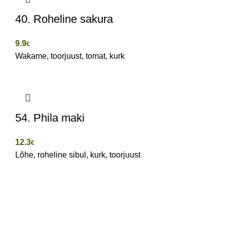
40. Roheline sakura
9.9
€
Wakame, toorjuust, tomat, kurk
54. Phila maki
12.3
€
Lõhe, roheline sibul, kurk, toorjuust
Erika 14 (Arsenal Keskus)
Tallinn, Estonia
Harjumaa