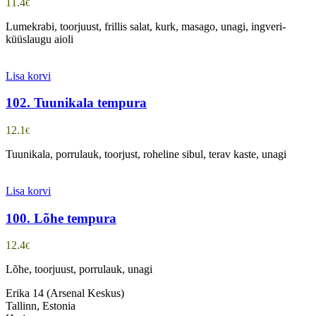
11.4
€
Lumekrabi, toorjuust, frillis salat, kurk, masago, unagi, ingveri-
küüslaugu aioli
Lisa korvi
102. Tuunikala tempura
12.1
€
Tuunikala, porrulauk, toorjust, roheline sibul, terav kaste, unagi
Lisa korvi
100. Lõhe tempura
12.4
€
Lõhe, toorjuust, porrulauk, unagi
Erika 14 (Arsenal Keskus)
Tallinn, Estonia