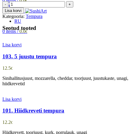
0
items
/
0.0
€
106.
Menüü
Angerja
Lisa korvi
tempura
Kategooria:
Tempura
kogus
RU
Seotud tooted
0
items
/
0.0
€
Lisa korvi
103. 5 juustu tempura
12.5
€
Sinihallitusjuust, mozzarella, cheddar, toorjuust, juustukaste, unagi,
hiidkrevetid
Lisa korvi
101. Hiidkreveti tempura
12.2
€
Hiidkrevett, toorjuust, kurk, porrulauk, unagi