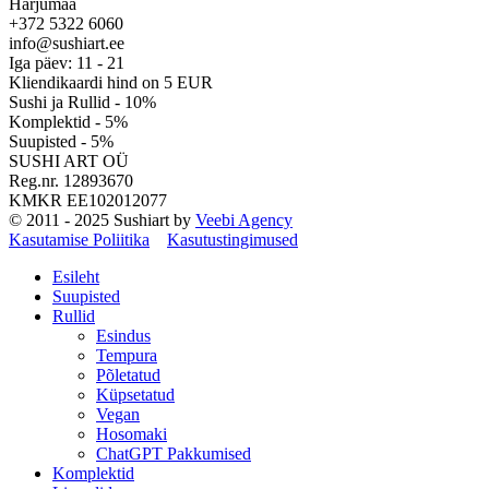
Harjumaa
+372 5322 6060
info@sushiart.ee
Iga päev: 11 - 21
Kliendikaardi hind on 5 EUR
Sushi ja Rullid - 10%
Komplektid - 5%
Suupisted - 5%
SUSHI ART OÜ
Reg.nr. 12893670
KMKR EE102012077
© 2011 - 2025 Sushiart by
Veebi Agency
Kasutamise Poliitika
Kasutustingimused
Esileht
Suupisted
Rullid
Esindus
Tempura
Põletatud
Küpsetatud
Vegan
Hosomaki
ChatGPT Pakkumised
Komplektid