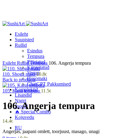
Esileht
Suupisted
Rullid
Esindus
Tempura
Click to enlarge
Põletatud
Esileht
Rullid
Tempura
106. Angerja tempura
Küpsetatud
Vegan
110. Shoga maki
10.8
€
Hosomaki
Back to products
ChatGPT Pakkumised
Komplektid
105. Kana tempura
11.5
€
Lisandid
Nigiri
106. Angerja tempura
Joogid
🔥 Special Combo
Kojuvedu
14.4
€
RU
Angerjas, jaapani omlett, toorjuust, masago, unagi