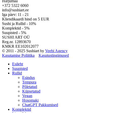
Harjumaa
+372 5322 6060
info@sushiart.ee
Iga päev: 11 - 21
Kliendikaardi hind on 5 EUR
Sushi ja Rullid - 10%
Komplektid - 5%
Suupisted - 5%
SUSHI ART OÜ
Reg.nr. 12893670
KMKR EE102012077
© 2011 - 2025 Sushiart by
Veebi Agency
Kasutamise Poliitika
Kasutustingimused
Esileht
Suupisted
Rullid
Esindus
Tempura
Põletatud
Küpsetatud
Vegan
Hosomaki
ChatGPT Pakkumised
Komplektid