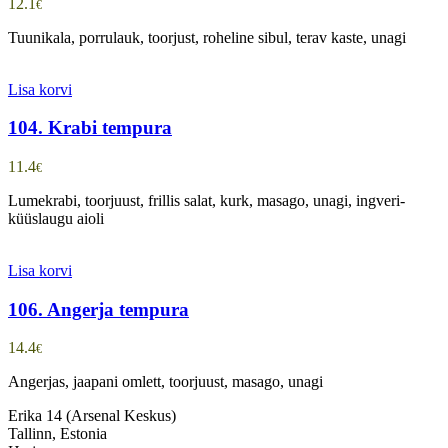
12.1
€
Tuunikala, porrulauk, toorjust, roheline sibul, terav kaste, unagi
Lisa korvi
104. Krabi tempura
11.4
€
Lumekrabi, toorjuust, frillis salat, kurk, masago, unagi, ingveri-
küüslaugu aioli
Lisa korvi
106. Angerja tempura
14.4
€
Angerjas, jaapani omlett, toorjuust, masago, unagi
Erika 14 (Arsenal Keskus)
Tallinn, Estonia