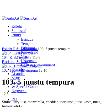
Esileht
Suupisted
Rullid
Esindus
Tempura
Click to enlarge
Põletatud
Esileht
Rullid
Tempura
103. 5 juustu tempura
Küpsetatud
Vegan
104. Krabi tempura
11.4
€
Hosomaki
Back to products
ChatGPT Pakkumised
Komplektid
102. Tuunikala tempura
12.1
€
Lisandid
Nigiri
103. 5 juustu tempura
Joogid
🔥 Special Combo
Kojuvedu
12.5
€
RU
Sinihallitusjuust, mozzarella, cheddar, toorjuust, juustukaste, unagi,
hiidkrevetid