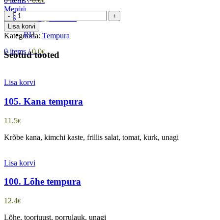
0
items
/
0.0
€
Menüü
103.
5
Lisa korvi
juustu
RU
Kategooria:
Tempura
tempura
kogus
0
items
/
0.0
€
Seotud tooted
Lisa korvi
105. Kana tempura
11.5
€
Krõbe kana, kimchi kaste, frillis salat, tomat, kurk, unagi
Lisa korvi
100. Lõhe tempura
12.4
€
Lõhe, toorjuust, porrulauk, unagi