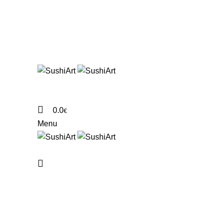
ГЛ
0.0
€
Menu
Click to enlarge