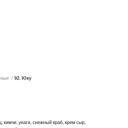
РИ
НАПИТКИ
🔥 СПЕЦИАЛЬНОЕ КОМБО
ДОСТАВКА
EE
еные
92. Юку
EE
 кимчи, унаги, снежный краб, крем сыр,