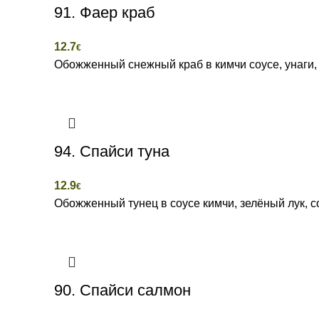
91. Фаер краб
12.7
€
Обожженный снежный краб в кимчи соусе, унаги, 
94. Спайси туна
12.9
€
Обожженный тунец в соусе кимчи, зелёный лук, со
90. Спайси салмон