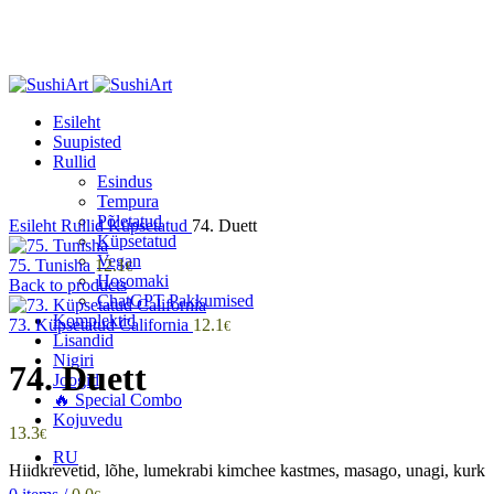
Esileht
Suupisted
Rullid
Esindus
Tempura
Click to enlarge
Põletatud
Esileht
Rullid
Küpsetatud
74. Duett
Küpsetatud
Vegan
75. Tunisha
12.1
€
Hosomaki
Back to products
ChatGPT Pakkumised
Komplektid
73. Küpsetatud California
12.1
€
Lisandid
Nigiri
74. Duett
Joogid
🔥 Special Combo
Kojuvedu
13.3
€
RU
Hiidkrevetid, lõhe, lumekrabi kimchee kastmes, masago, unagi, kurk