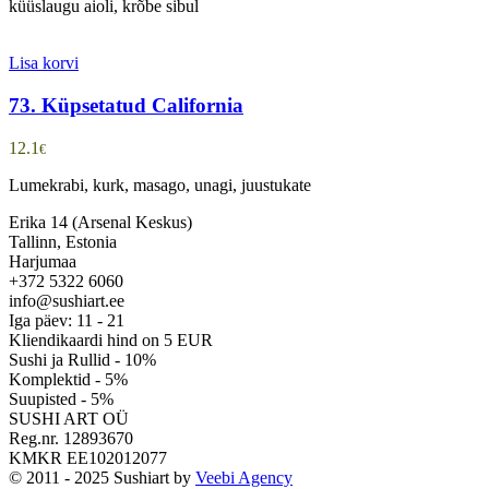
küüslaugu aioli, krõbe sibul
Lisa korvi
73. Küpsetatud California
12.1
€
Lumekrabi, kurk, masago, unagi, juustukate
Erika 14 (Arsenal Keskus)
Tallinn, Estonia
Harjumaa
+372 5322 6060
info@sushiart.ee
Iga päev: 11 - 21
Kliendikaardi hind on 5 EUR
Sushi ja Rullid - 10%
Komplektid - 5%
Suupisted - 5%
SUSHI ART OÜ
Reg.nr. 12893670
KMKR EE102012077
© 2011 - 2025 Sushiart by
Veebi Agency