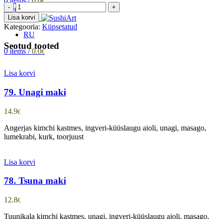
0
items
/
0.0
€
74.
Menüü
Duett
Lisa korvi
kogus
Kategooria:
Küpsetatud
RU
Seotud tooted
0
items
/
0.0
€
Lisa korvi
79. Unagi maki
14.9
€
Angerjas kimchi kastmes, ingveri-küüslaugu aioli, unagi, masago,
lumekrabi, kurk, toorjuust
Lisa korvi
78. Tsuna maki
12.8
€
Tuunikala kimchi kastmes, unagi, ingveri-küüslaugu aioli, masago,