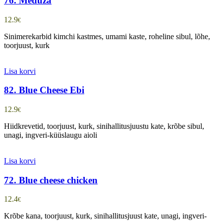
76. Meduza
12.9
€
Sinimerekarbid kimchi kastmes, umami kaste, roheline sibul, lõhe,
toorjuust, kurk
Lisa korvi
82. Blue Cheese Ebi
12.9
€
Hiidkrevetid, toorjuust, kurk, sinihallitusjuustu kate, krõbe sibul,
unagi, ingveri-küüslaugu aioli
Lisa korvi
72. Blue cheese chicken
12.4
€
Krõbe kana, toorjuust, kurk, sinihallitusjuust kate, unagi, ingveri-