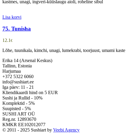
kastmes, unagi, ingveri-küüslaugu aioli, roheline sibul
Lisa korvi
75. Tunisha
12.1
€
Lõhe, tuunikala, kimchi, unagi, lumekrabi, toorjuust, umami kaste
Erika 14 (Arsenal Keskus)
Tallinn, Estonia
Harjumaa
+372 5322 6060
info@sushiart.ee
Iga päev: 11 - 21
Kliendikaardi hind on 5 EUR
Sushi ja Rullid - 10%
Komplektid - 5%
Suupisted - 5%
SUSHI ART OÜ
Reg.nr. 12893670
KMKR EE102012077
© 2011 - 2025 Sushiart by
Veebi Agency