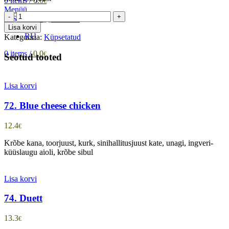
0
items
/
0.0
€
Menüü
70.
Tekari
Lisa korvi
kogus
RU
Kategooria:
Küpsetatud
0
items
/
0.0
€
Seotud tooted
Lisa korvi
72. Blue cheese chicken
12.4
€
Krõbe kana, toorjuust, kurk, sinihallitusjuust kate, unagi, ingveri-
küüslaugu aioli, krõbe sibul
Lisa korvi
74. Duett
13.3
€