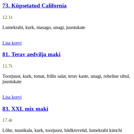
73. Küpsetatud California
12.1
€
Lumekrabi, kurk, masago, unagi, juustukate
Lisa korvi
81. Terav aedvilja maki
11.7
€
Toorjuust, kurk, tomat, frillis salat, terav kaste, unagi, roheline sibul,
juustukate
Lisa korvi
83. XXL mix maki
17.4
€
Lõhe, tuunikala, kurk, toorjuust, hiidkrevetid, lumekrabi kimchi