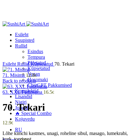
Esileht
Suupisted
Rullid
Esindus
Tempura
Click to enlarge
Põletatud
Esileht
Rullid
Küpsetatud
70. Tekari
Küpsetatud
Vegan
71. Misima
12.8
€
Hosomaki
Back to products
ChatGPT Pakkumised
Komplektid
63. XXL Fudzijama
16.5
€
Lisandid
Nigiri
70. Tekari
Joogid
🔥 Special Combo
Kojuvedu
12.9
€
RU
Lõhe kimchi kastmes, unagi, roheline sibul, masago, lumekrabi,
kurk, toorjuust